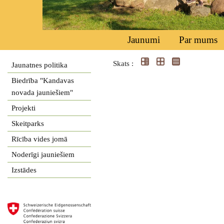
Jaunumi
Par mums
Skats :
Jaunatnes politika
Biedrība "Kandavas
novada jauniešiem"
Projekti
Skeitparks
Rīcība vides jomā
Noderīgi jauniešiem
Izstādes