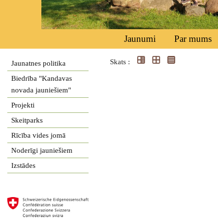
Jaunumi
Par mums
Skats :
Jaunatnes politika
Biedrība "Kandavas
novada jauniešiem"
Projekti
Skeitparks
Rīcība vides jomā
Noderīgi jauniešiem
Izstādes