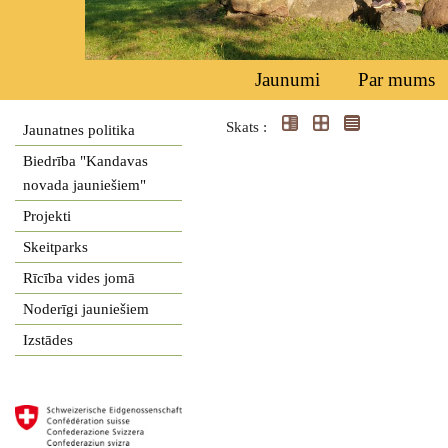
Jaunumi
Par mums
Skats :
Jaunatnes politika
Biedrība "Kandavas
novada jauniešiem"
Projekti
Skeitparks
Rīcība vides jomā
Noderīgi jauniešiem
Izstādes