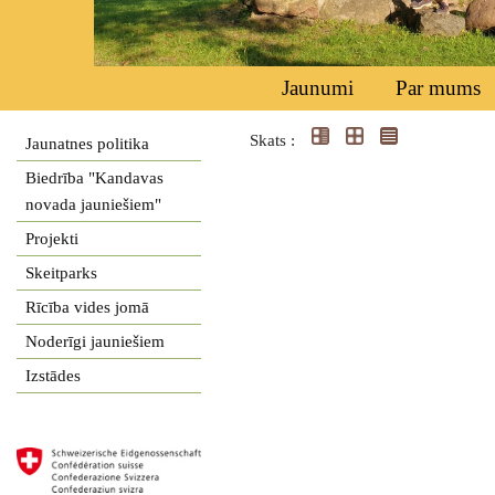
Jaunumi
Par mums
Skats :
Jaunatnes politika
Biedrība "Kandavas
novada jauniešiem"
Projekti
Skeitparks
Rīcība vides jomā
Noderīgi jauniešiem
Izstādes