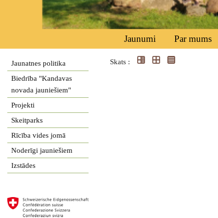
Jaunumi
Par mums
Skats :
Jaunatnes politika
Biedrība "Kandavas
novada jauniešiem"
Projekti
Skeitparks
Rīcība vides jomā
Noderīgi jauniešiem
Izstādes