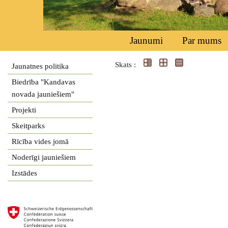
Jaunumi
Par mums
Skats :
Jaunatnes politika
Biedrība "Kandavas
novada jauniešiem"
Projekti
Skeitparks
Rīcība vides jomā
Noderīgi jauniešiem
Izstādes