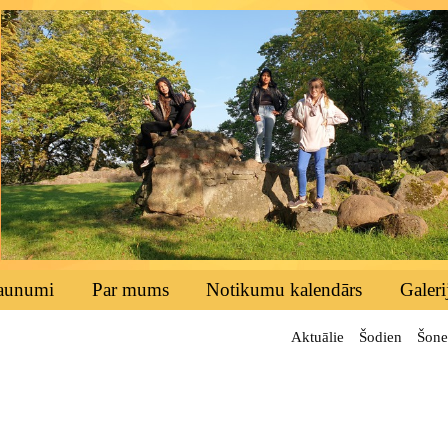
aunumi
Par mums
Notikumu kalendārs
Galeri
Aktuālie
Šodien
Šone