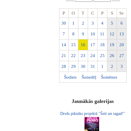
P
O
T
C
P
S
Sv
30
1
2
3
4
5
6
7
8
9
10
11
12
13
14
15
16
17
18
19
20
21
22
23
24
25
26
27
28
29
30
31
1
2
3
Šodien
Šonedēļ
Šomēnes
Jaunākās galerijas
Drošs pikniks projektā "Šeit un tagad!"