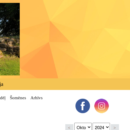
ja
dēļ
Šomēnes
Arhīvs
<
>