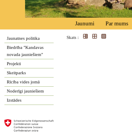
Jaunumi
Par mums
Skats :
Jaunatnes politika
Biedrība "Kandavas
novada jauniešiem"
Projekti
Skeitparks
Rīcība vides jomā
Noderīgi jauniešiem
Izstādes