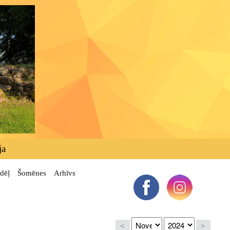
ja
dēļ
Šomēnes
Arhīvs
<
>