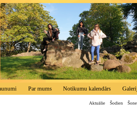
aunumi
Par mums
Notikumu kalendārs
Galeri
Aktuālie
Šodien
Šone