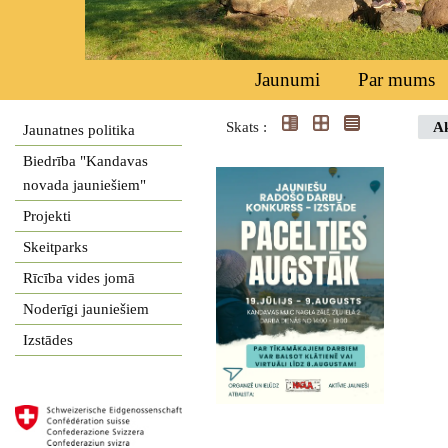
Jaunumi
Par mums
Skats :
Ak
Jaunatnes politika
Biedrība "Kandavas
novada jauniešiem"
Projekti
Skeitparks
Rīcība vides jomā
Noderīgi jauniešiem
Izstādes