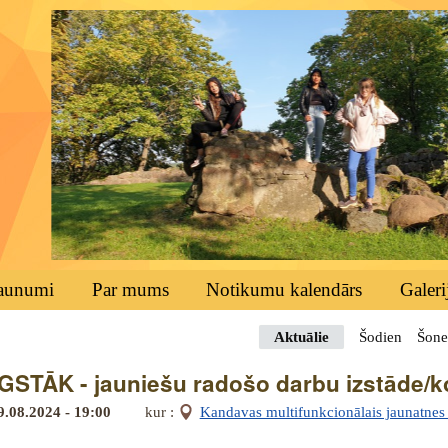
aunumi
Par mums
Notikumu kalendārs
Galeri
Aktuālie
Šodien
Šone
STĀK - jauniešu radošo darbu izstāde/
9.08.2024 - 19:00
kur :
Kandavas multifunkcionālais jaunatnes i