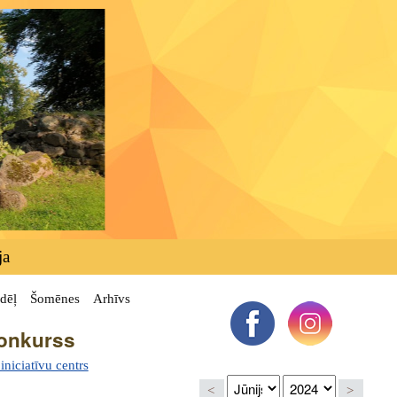
ja
dēļ
Šomēnes
Arhīvs
konkurss
niciatīvu centrs
<
>