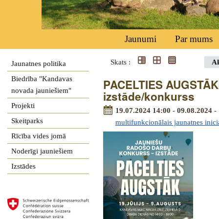
Jaunumi
Par mums
Skats :
Ak
Jaunatnes politika
Biedrība "Kandavas
PACELTIES AUGSTĀK -
novada jauniešiem"
izstāde/konkurss
Projekti
19.07.2024 14:00 - 09.08.2024 -
Skeitparks
multifunkcionālais jaunatnes inici
Rīcība vides jomā
Noderīgi jauniešiem
Izstādes