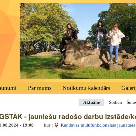
aunumi
Par mums
Notikumu kalendārs
Galeri
Aktuālie
Šodien
Šone
STĀK - jauniešu radošo darbu izstāde/
9.08.2024 - 19:00
kur :
Kandavas multifunkcionālais jaunatnes i