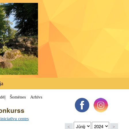
ja
dēļ
Šomēnes
Arhīvs
konkurss
niciatīvu centrs
<
>