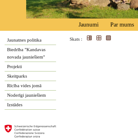
Jaunumi
Par mums
Skats :
Jaunatnes politika
Biedrība "Kandavas
novada jauniešiem"
Projekti
Skeitparks
Rīcība vides jomā
Noderīgi jauniešiem
Izstādes