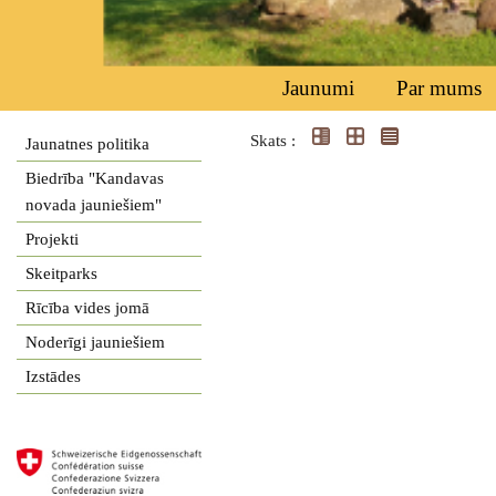
Jaunumi
Par mums
Skats :
Jaunatnes politika
Biedrība "Kandavas
novada jauniešiem"
Projekti
Skeitparks
Rīcība vides jomā
Noderīgi jauniešiem
Izstādes