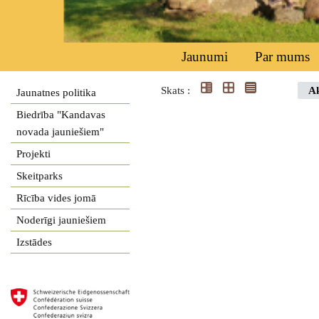
Jaunumi
Par mums
Skats :
Ak
Jaunatnes politika
Biedrība "Kandavas
novada jauniešiem"
Projekti
Skeitparks
Rīcība vides jomā
Noderīgi jauniešiem
Izstādes