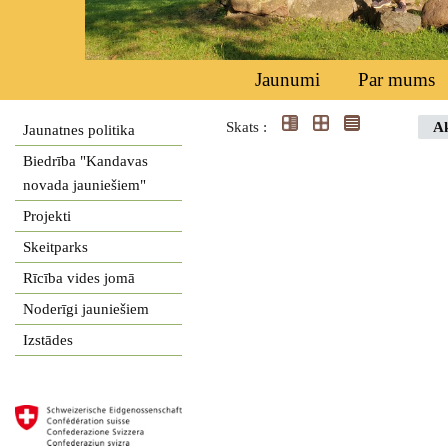
Jaunumi
Par mums
Skats :
Ak
Jaunatnes politika
Biedrība "Kandavas
novada jauniešiem"
Projekti
Skeitparks
Rīcība vides jomā
Noderīgi jauniešiem
Izstādes