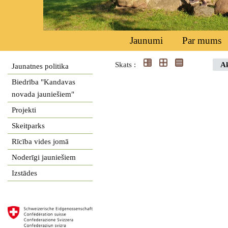
Jaunumi
Par mums
Skats :
Ak
Jaunatnes politika
Biedrība "Kandavas
novada jauniešiem"
Projekti
Skeitparks
Rīcība vides jomā
Noderīgi jauniešiem
Izstādes