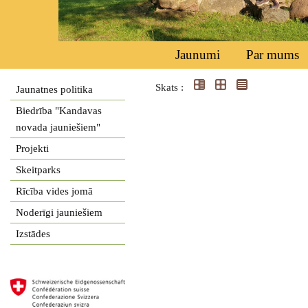
Jaunumi
Par mums
Skats :
Jaunatnes politika
Biedrība "Kandavas
novada jauniešiem"
Projekti
Skeitparks
Rīcība vides jomā
Noderīgi jauniešiem
Izstādes