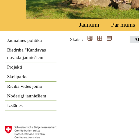
Jaunumi
Par mums
Skats :
Ak
Jaunatnes politika
Biedrība "Kandavas
novada jauniešiem"
Projekti
Skeitparks
Rīcība vides jomā
Noderīgi jauniešiem
Izstādes