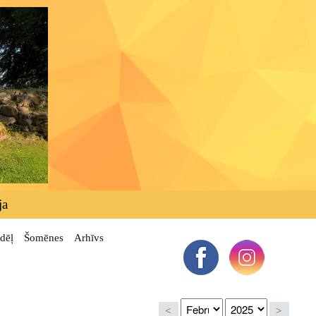
ja
dēļ
Šomēnes
Arhīvs
<
>