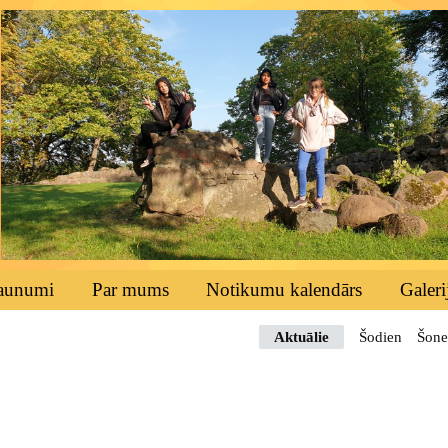
aunumi
Par mums
Notikumu kalendārs
Galeri
Aktuālie
Šodien
Šone