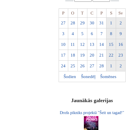
P
O
T
C
P
S
Sv
27
28
29
30
31
1
2
3
4
5
6
7
8
9
10
11
12
13
14
15
16
17
18
19
20
21
22
23
24
25
26
27
28
1
2
Šodien
Šonedēļ
Šomēnes
Jaunākās galerijas
Drošs pikniks projektā "Šeit un tagad!"