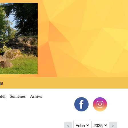
ja
dēļ
Šomēnes
Arhīvs
<
>