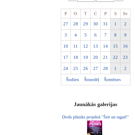
P
O
T
C
P
S
Sv
27
28
29
30
31
1
2
3
4
5
6
7
8
9
10
11
12
13
14
15
16
17
18
19
20
21
22
23
24
25
26
27
28
1
2
Šodien
Šonedēļ
Šomēnes
Jaunākās galerijas
Drošs pikniks projektā "Šeit un tagad!"