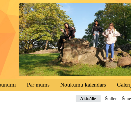
aunumi
Par mums
Notikumu kalendārs
Galeri
Aktuālie
Šodien
Šone