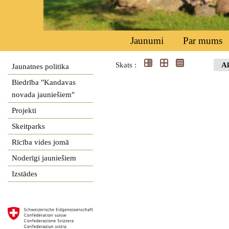
Jaunumi
Par mums
Skats :
Ak
Jaunatnes politika
Biedrība "Kandavas
novada jauniešiem"
Projekti
Skeitparks
Rīcība vides jomā
Noderīgi jauniešiem
Izstādes