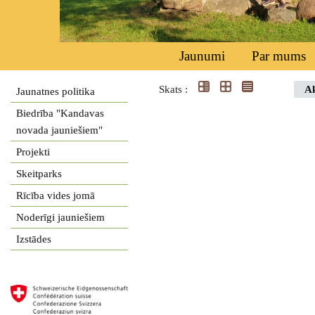
Jaunumi
Par mums
Skats :
Ak
Jaunatnes politika
Biedrība "Kandavas
novada jauniešiem"
Projekti
Skeitparks
Rīcība vides jomā
Noderīgi jauniešiem
Izstādes