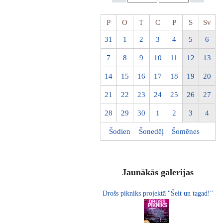
P
O
T
C
P
S
Sv
31
1
2
3
4
5
6
7
8
9
10
11
12
13
14
15
16
17
18
19
20
21
22
23
24
25
26
27
28
29
30
1
2
3
4
Šodien
Šonedēļ
Šomēnes
Jaunākās galerijas
Drošs pikniks projektā "Šeit un tagad!"