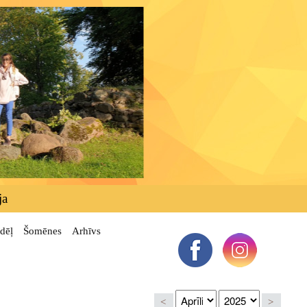
ja
dēļ
Šomēnes
Arhīvs
<
>