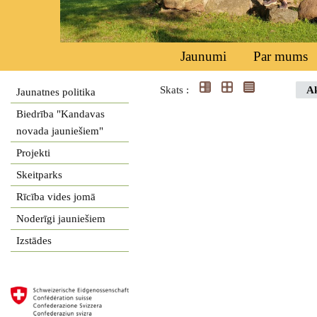
Jaunumi
Par mums
Skats :
Ak
Jaunatnes politika
Biedrība "Kandavas
novada jauniešiem"
Projekti
Skeitparks
Rīcība vides jomā
Noderīgi jauniešiem
Izstādes