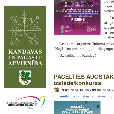
novad
vājā
veiks
Do
arī
ja
sacen
ar pr
makas 
Pasākumu organizē Tukuma novad
"Nagla" un neformālo jauniešu grupu 
Uz satikšanos Kandavā!
PACELTIES AUGSTĀK -
izstāde/konkurss
19.07.2024 14:00 - 09.08.2024 -
multifunkcionālais jaunatnes inici