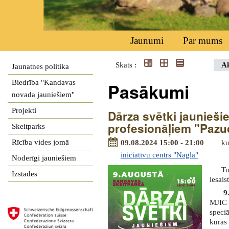
Jaunumi
Par mums
Skats :
Ak
Jaunatnes politika
Biedrība "Kandavas
Pasākumi
novada jauniešiem"
Projekti
Dārza svētki jaunieš
profesionāļiem "Pazu
Skeitparks
Rīcība vides jomā
09.08.2024 15:00 - 21:00
ku
iniciatīvu centrs "Nagla"
Noderīgi jauniešiem
T
Izstādes
iesais
9
MJIC 
speci
kuras