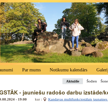
aunumi
Par mums
Notikumu kalendārs
Galeri
Aktuālie
Šodien
Šone
STĀK - jauniešu radošo darbu izstāde/
9.08.2024 - 19:00
kur :
Kandavas multifunkcionālais jaunatnes i