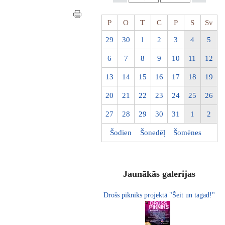
P
O
T
C
P
S
Sv
29
30
1
2
3
4
5
6
7
8
9
10
11
12
13
14
15
16
17
18
19
20
21
22
23
24
25
26
27
28
29
30
31
1
2
Šodien
Šonedēļ
Šomēnes
Jaunākās galerijas
Drošs pikniks projektā "Šeit un tagad!"