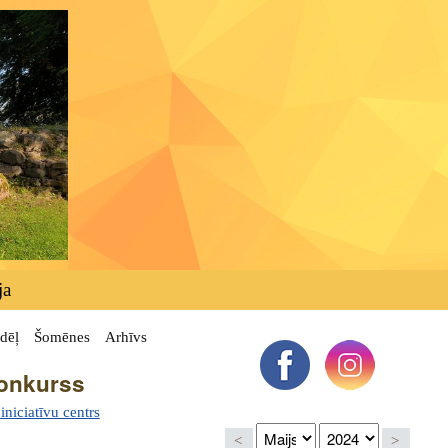
ja
dēļ
Šomēnes
Arhīvs
konkurss
niciatīvu centrs
<
>