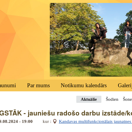
aunumi
Par mums
Notikumu kalendārs
Galeri
Aktuālie
Šodien
Šone
STĀK - jauniešu radošo darbu izstāde/
9.08.2024 - 19:00
kur :
Kandavas multifunkcionālais jaunatnes i