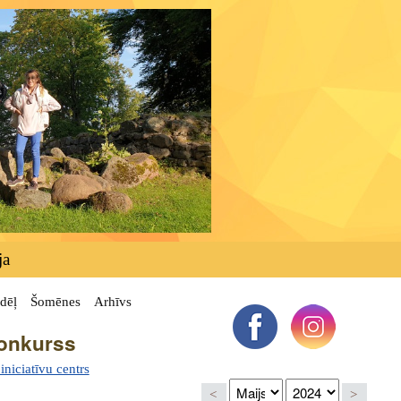
ja
dēļ
Šomēnes
Arhīvs
konkurss
niciatīvu centrs
<
>