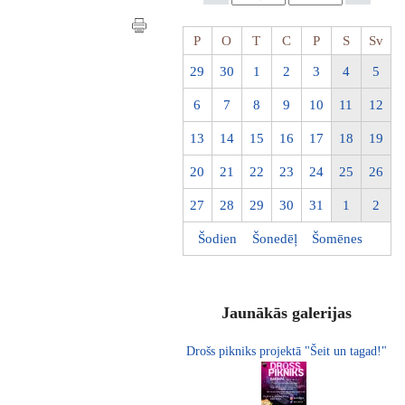
P
O
T
C
P
S
Sv
29
30
1
2
3
4
5
6
7
8
9
10
11
12
13
14
15
16
17
18
19
20
21
22
23
24
25
26
27
28
29
30
31
1
2
Šodien
Šonedēļ
Šomēnes
Jaunākās galerijas
Drošs pikniks projektā "Šeit un tagad!"