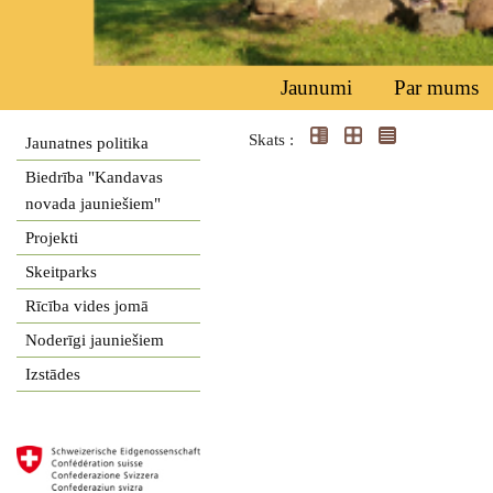
Jaunumi
Par mums
Skats :
Jaunatnes politika
Biedrība "Kandavas
novada jauniešiem"
Projekti
Skeitparks
Rīcība vides jomā
Noderīgi jauniešiem
Izstādes