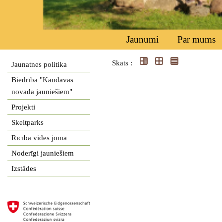
Jaunumi
Par mums
Skats :
Jaunatnes politika
Biedrība "Kandavas
novada jauniešiem"
Projekti
Skeitparks
Rīcība vides jomā
Noderīgi jauniešiem
Izstādes