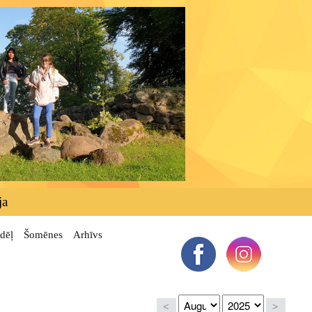
ja
dēļ
Šomēnes
Arhīvs
<
>