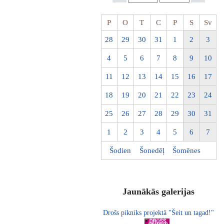
P
O
T
C
P
S
Sv
28
29
30
31
1
2
3
4
5
6
7
8
9
10
11
12
13
14
15
16
17
18
19
20
21
22
23
24
25
26
27
28
29
30
31
1
2
3
4
5
6
7
Šodien
Šonedēļ
Šomēnes
Jaunākās galerijas
Drošs pikniks projektā "Šeit un tagad!"