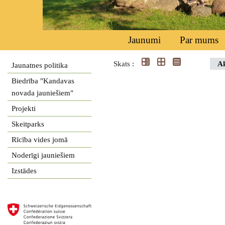
Jaunumi
Par mums
Skats :
Ak
Jaunatnes politika
Biedrība "Kandavas
novada jauniešiem"
Projekti
Skeitparks
Rīcība vides jomā
Noderīgi jauniešiem
Izstādes