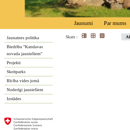
Jaunumi
Par mums
Skats :
Ak
Jaunatnes politika
Biedrība "Kandavas
novada jauniešiem"
Projekti
Skeitparks
Rīcība vides jomā
Noderīgi jauniešiem
Izstādes