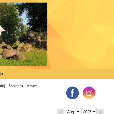
ja
dēļ
Šomēnes
Arhīvs
<
>