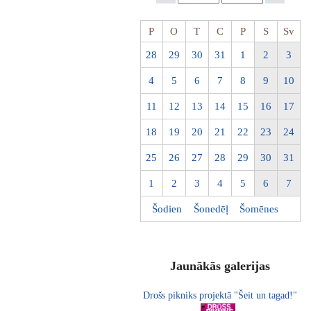
P
O
T
C
P
S
Sv
28
29
30
31
1
2
3
4
5
6
7
8
9
10
11
12
13
14
15
16
17
18
19
20
21
22
23
24
25
26
27
28
29
30
31
1
2
3
4
5
6
7
Šodien
Šonedēļ
Šomēnes
Jaunākās galerijas
Drošs pikniks projektā "Šeit un tagad!"