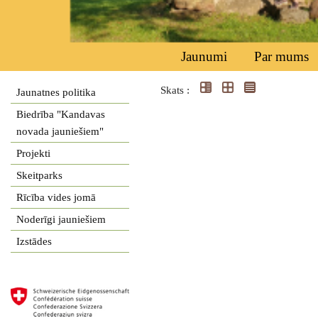
Jaunumi
Par mums
Skats :
Jaunatnes politika
Biedrība "Kandavas
novada jauniešiem"
Projekti
Skeitparks
Rīcība vides jomā
Noderīgi jauniešiem
Izstādes