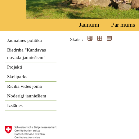
Jaunumi
Par mums
Skats :
Jaunatnes politika
Biedrība "Kandavas
novada jauniešiem"
Projekti
Skeitparks
Rīcība vides jomā
Noderīgi jauniešiem
Izstādes