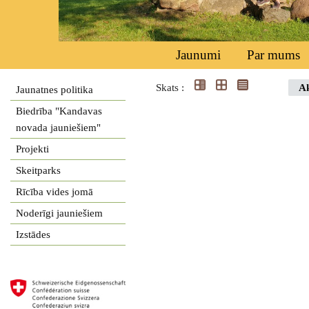
Jaunumi
Par mums
Skats :
Ak
Jaunatnes politika
Biedrība "Kandavas
novada jauniešiem"
Projekti
Skeitparks
Rīcība vides jomā
Noderīgi jauniešiem
Izstādes