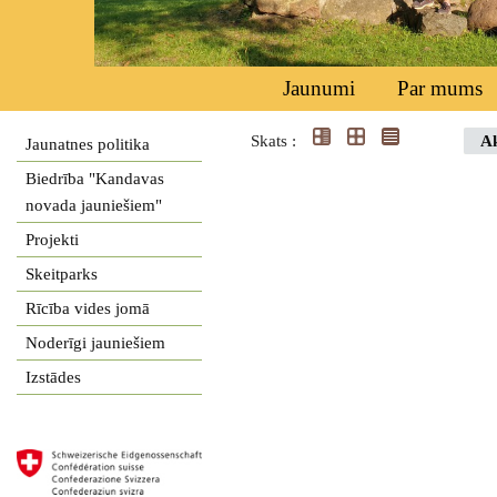
Jaunumi
Par mums
Skats :
Ak
Jaunatnes politika
Biedrība "Kandavas
novada jauniešiem"
Projekti
Skeitparks
Rīcība vides jomā
Noderīgi jauniešiem
Izstādes