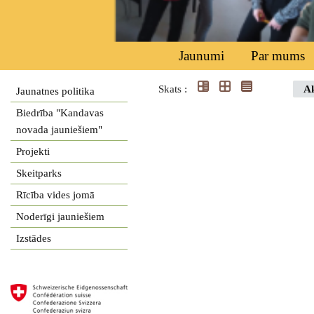
Jaunumi
Par mums
Skats :
Ak
Jaunatnes politika
Biedrība "Kandavas
novada jauniešiem"
Projekti
Skeitparks
Rīcība vides jomā
Noderīgi jauniešiem
Izstādes