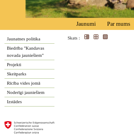
Jaunumi
Par mums
Skats :
Jaunatnes politika
Biedrība "Kandavas
novada jauniešiem"
Projekti
Skeitparks
Rīcība vides jomā
Noderīgi jauniešiem
Izstādes