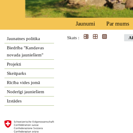
Jaunumi
Par mums
Skats :
Ak
Jaunatnes politika
Biedrība "Kandavas
novada jauniešiem"
Projekti
Skeitparks
Rīcība vides jomā
Noderīgi jauniešiem
Izstādes