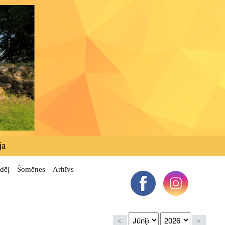
ja
dēļ
Šomēnes
Arhīvs
<
>