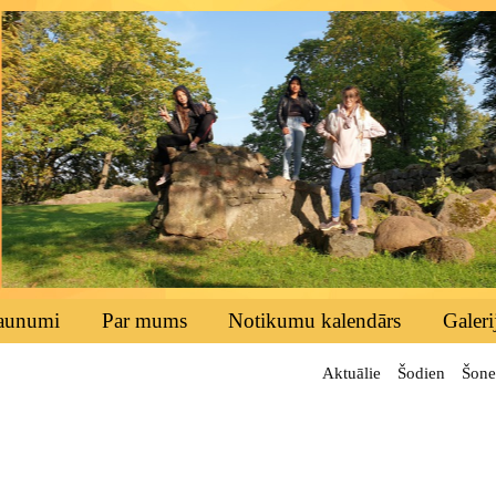
aunumi
Par mums
Notikumu kalendārs
Galeri
Aktuālie
Šodien
Šone