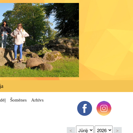
ja
dēļ
Šomēnes
Arhīvs
<
>