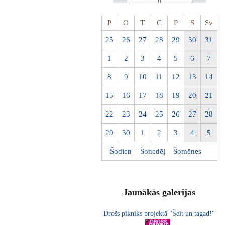
P
O
T
C
P
S
Sv
25
26
27
28
29
30
31
1
2
3
4
5
6
7
8
9
10
11
12
13
14
15
16
17
18
19
20
21
22
23
24
25
26
27
28
29
30
1
2
3
4
5
Šodien
Šonedēļ
Šomēnes
Jaunākās galerijas
Drošs pikniks projektā "Šeit un tagad!"