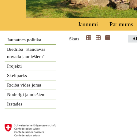
Jaunumi
Par mums
Skats :
Ak
Jaunatnes politika
Biedrība "Kandavas
novada jauniešiem"
Projekti
Skeitparks
Rīcība vides jomā
Noderīgi jauniešiem
Izstādes