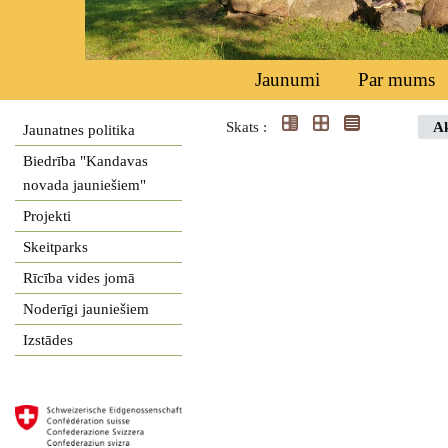
Jaunumi
Par mums
Skats :
Ak
Jaunatnes politika
Biedrība "Kandavas
novada jauniešiem"
Projekti
Skeitparks
Rīcība vides jomā
Noderīgi jauniešiem
Izstādes