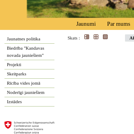
Jaunumi
Par mums
Skats :
Ak
Jaunatnes politika
Biedrība "Kandavas
novada jauniešiem"
Projekti
Skeitparks
Rīcība vides jomā
Noderīgi jauniešiem
Izstādes