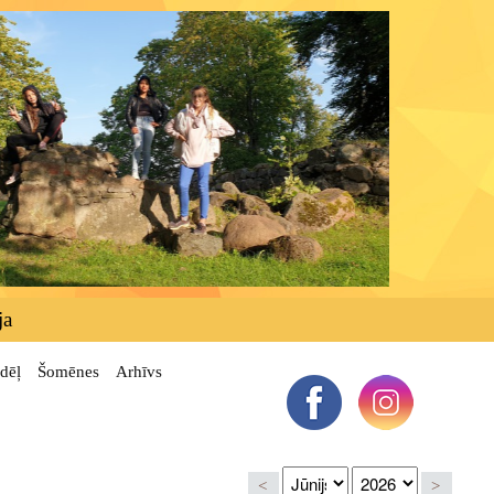
ja
dēļ
Šomēnes
Arhīvs
<
>