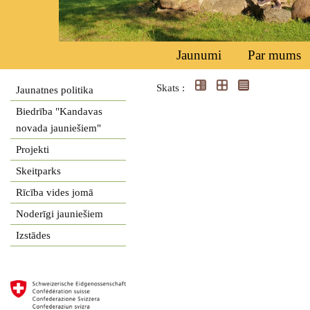
Jaunumi
Par mums
Skats :
Jaunatnes politika
Biedrība "Kandavas
novada jauniešiem"
Projekti
Skeitparks
Rīcība vides jomā
Noderīgi jauniešiem
Izstādes