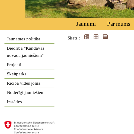
Jaunumi
Par mums
Skats :
Jaunatnes politika
Biedrība "Kandavas
novada jauniešiem"
Projekti
Skeitparks
Rīcība vides jomā
Noderīgi jauniešiem
Izstādes